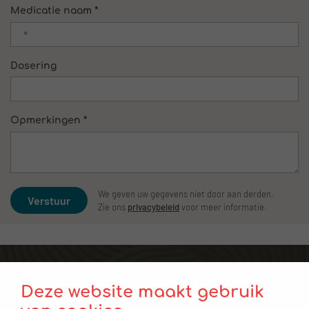
Medicatie naam *
Dosering
Opmerkingen *
We geven uw gegevens niet door aan derden.
Verstuur
Zie ons
privacybeleid
voor meer informatie.
Voor verwijzers
Deze website maakt gebruik
Plan een afspraak