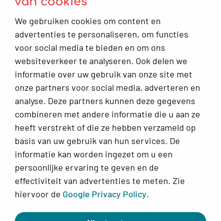
van cookies
Contact
We gebruiken cookies om content en
Keuzehulp: Moet ik naar de gynaecoloog?
advertenties te personaliseren, om functies
voor social media te bieden en om ons
Infoplein
websiteverkeer te analyseren. Ook delen we
Veelgestelde vragen
informatie over uw gebruik van onze site met
onze partners voor social media, adverteren en
Alles voor jouw klachten rondom de vrouwelijke cyclus
analyse. Deze partners kunnen deze gegevens
combineren met andere informatie die u aan ze
Over Ellesie
heeft verstrekt of die ze hebben verzameld op
Werkwijze, ons team en meer
basis van uw gebruik van hun services. De
informatie kan worden ingezet om u een
persoonlijke ervaring te geven en de
Doorverwijzingen menopauze
x
effectiviteit van advertenties te meten. Zie
klachten
hiervoor de
Google Privacy Policy
.
Vanwege grote drukte nemen wij tijdelijk geen
© 2026 Ellesie