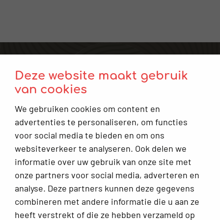
Voor verwijzers
Deze website maakt gebruik
Plan een afspraak
van cookies
Contact
We gebruiken cookies om content en
Keuzehulp: Moet ik naar de gynaecoloog?
advertenties te personaliseren, om functies
voor social media te bieden en om ons
Infoplein
websiteverkeer te analyseren. Ook delen we
Veelgestelde vragen
informatie over uw gebruik van onze site met
onze partners voor social media, adverteren en
Alles voor jouw klachten rondom de vrouwelijke cyclus
analyse. Deze partners kunnen deze gegevens
combineren met andere informatie die u aan ze
Over Ellesie
heeft verstrekt of die ze hebben verzameld op