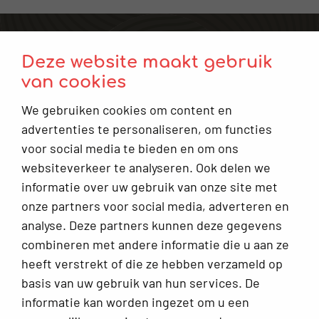
Voor verwijzers
Deze website maakt gebruik
Plan een afspraak
van cookies
Contact
We gebruiken cookies om content en
Keuzehulp: Moet ik naar de gynaecoloog?
advertenties te personaliseren, om functies
voor social media te bieden en om ons
Infoplein
websiteverkeer te analyseren. Ook delen we
Veelgestelde vragen
informatie over uw gebruik van onze site met
onze partners voor social media, adverteren en
Alles voor jouw klachten rondom de vrouwelijke cyclus
analyse. Deze partners kunnen deze gegevens
combineren met andere informatie die u aan ze
Over Ellesie
heeft verstrekt of die ze hebben verzameld op
basis van uw gebruik van hun services. De
Werkwijze, ons team en meer
informatie kan worden ingezet om u een