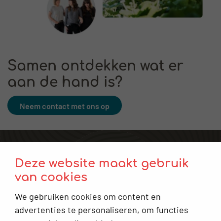
Samen ontdekken wat er
aan de hand is?
Neem contact met ons op
Voor verwijzers
Deze website maakt gebruik
Plan een afspraak
van cookies
Contact
We gebruiken cookies om content en
Keuzehulp: Moet ik naar de gynaecoloog?
advertenties te personaliseren, om functies