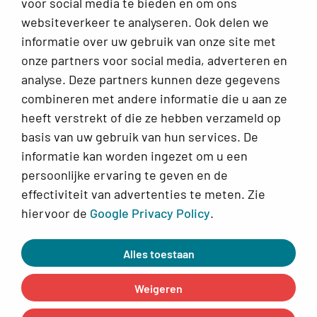
voor social media te bieden en om ons
Infoplein
websiteverkeer te analyseren. Ook delen we
Veelgestelde vragen
informatie over uw gebruik van onze site met
onze partners voor social media, adverteren en
Alles voor jouw klachten rondom de vrouwelijke cyclus
analyse. Deze partners kunnen deze gegevens
combineren met andere informatie die u aan ze
Over Ellesie
heeft verstrekt of die ze hebben verzameld op
basis van uw gebruik van hun services. De
Werkwijze, ons team en meer
informatie kan worden ingezet om u een
persoonlijke ervaring te geven en de
Doorverwijzingen menopauze
x
effectiviteit van advertenties te meten. Zie
klachten
hiervoor de
Google Privacy Policy
.
Vanwege grote drukte nemen wij tijdelijk geen
© 2026 Ellesie
Alles toestaan
nieuwe doorverwijzingen aan voor
Privacy
menopauzeklachten. Deze stop geldt tot
Cookies
Weigeren
minimaal eind november 2026. Houd rekening
met langere wachttijden.