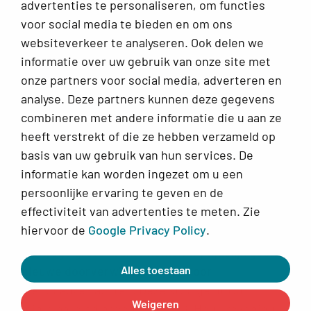
advertenties te personaliseren, om functies
voor social media te bieden en om ons
Infoplein
websiteverkeer te analyseren. Ook delen we
Veelgestelde vragen
informatie over uw gebruik van onze site met
onze partners voor social media, adverteren en
Alles voor jouw klachten rondom de vrouwelijke cyclus
analyse. Deze partners kunnen deze gegevens
combineren met andere informatie die u aan ze
Over Ellesie
heeft verstrekt of die ze hebben verzameld op
basis van uw gebruik van hun services. De
Werkwijze, ons team en meer
informatie kan worden ingezet om u een
persoonlijke ervaring te geven en de
Doorverwijzingen menopauze
x
effectiviteit van advertenties te meten. Zie
klachten
hiervoor de
Google Privacy Policy
.
Vanwege grote drukte nemen wij tijdelijk geen
© 2026 Ellesie
Alles toestaan
nieuwe doorverwijzingen aan voor
Privacy
menopauzeklachten. Deze stop geldt tot
Cookies
Weigeren
minimaal eind november 2026. Houd rekening