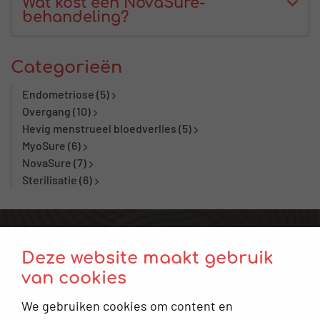
Wat kost een NovaSure-
behandeling?
Categorieën
Endometriose
(5)
Overgang
(10)
Hevig menstrueel bloedverlies
(5)
MyoSure
(6)
NovaSure
(7)
Sterilisatie
(6)
Voor verwijzers
Deze website maakt gebruik
Plan een afspraak
van cookies
Contact
We gebruiken cookies om content en
Keuzehulp: Moet ik naar de gynaecoloog?