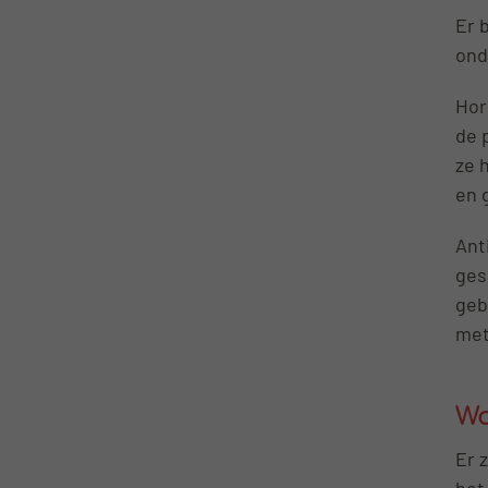
Er 
ond
Hor
de 
ze 
en 
Ant
ges
geb
met
Wa
Er 
het