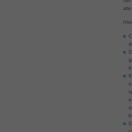
all
Hie
C
a
D
g
b
S
o
s
e
s
b
D
r