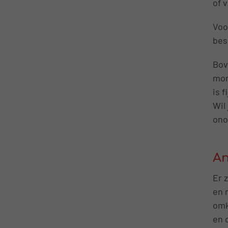
of 
Voo
bes
Bov
mom
is 
Wil
ono
An
Er 
en 
omk
en 