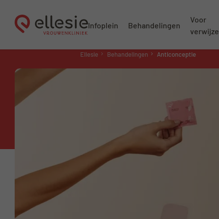
Voor
Infoplein
Behandelingen
verwijze
Ellesie
Behandelingen
Anticonceptie