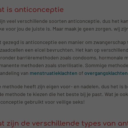
t is anticonceptie
zijn veel verschillende soorten anticonceptie, dus het ka
ke voor jou de juiste is. Maar maak je geen zorgen, wij zij
t gezegd is anticonceptie een manier om zwangerschap
 zaadcellen een eicel bevruchten. Het kan op verschille
ronder barrièremethoden zoals condooms, hormonale me
manente methoden zoals sterilisatie. Sommige methoden
andeling van
menstruatieklachten
of
overgangsklachten
e methode heeft zijn eigen voor- en nadelen, dus het is b
de methode te kiezen die het beste bij je past. Wat je ook 
iconceptie gebruikt voor veilige seks!
t zijn de verschillende types van an