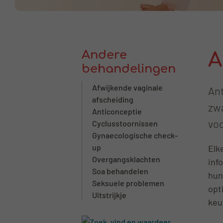
Andere
A
behandelingen
Afwijkende vaginale
An
afscheiding
zwa
Anticonceptie
vo
Cyclusstoornissen
Gynaecologische check-
up
Elk
Overgangsklachten
inf
Soa behandelen
hun
Seksuele problemen
opt
Uitstrijkje
keu