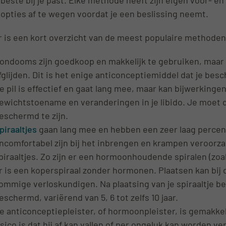
e opties af te wegen voordat je een beslissing neemt.
r is een kort overzicht van de meest populaire methoden
ondooms zijn goedkoop en makkelijk te gebruiken, maar
fglijden. Dit is het enige anticonceptiemiddel dat je be
e pil is effectief en gaat lang mee, maar kan bijwerkinge
ewichtstoename en veranderingen in je libido. Je moet 
eschermd te zijn.
piraaltjes
gaan lang mee en hebben een zeer laag percen
ncomfortabel zijn bij het inbrengen en krampen veroorzak
piraaltjes. Zo zijn er een hormoonhoudende spiralen (zoa
r is een koperspiraal zonder hormonen. Plaatsen kan bij d
ommige verloskundigen. Na plaatsing van je spiraaltje b
eschermd, variërend van 5, 6 tot zelfs 10 jaar.
e anticonceptiepleister, of hormoonpleister, is gemakkel
isico is dat hij af kan vallen of per ongeluk kan worden v