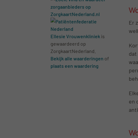
Wa
Er 
wel
Ellesie Vrouwenkliniek
is
gewaardeerd op
Kor
ZorgkaartNederland.
dat
Bekijk alle waarderingen
of
waa
plaats een waardering
per
beh
Elk
en 
ant
Wa