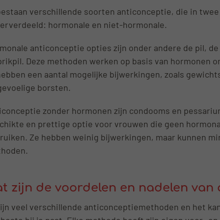
bestaan verschillende soorten anticonceptie, die in tw
erverdeeld: hormonale en niet-hormonale.
monale anticonceptie opties zijn onder andere de pil, de 
prikpil. Deze methoden werken op basis van hormonen 
hebben een aantal mogelijke bijwerkingen, zoals gewic
gevoelige borsten.
iconceptie zonder hormonen zijn condooms en pessariu
chikte en prettige optie voor vrouwen die geen hormona
ruiken. Ze hebben weinig bijwerkingen, maar kunnen min
hoden.
t zijn de voordelen en nadelen van 
zijn veel verschillende anticonceptiemethoden en het kan 
 beste bij je past. Elke methode heeft zijn eigen voor- en