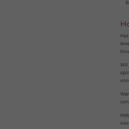
B
Ho
Het
lev
hou
Wil
spi
voo
Wan
con
Heb
voo