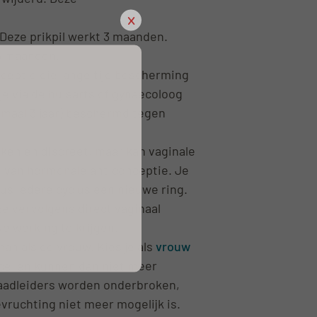
x
 Deze prikpil werkt 3 maanden.
 3 maanden.
ceptie die lange tijd bescherming
je via de huisarts of gynaecoloog
imaal 3 jaar) beschermd tegen
iken en discreet, maar kan vaginale
m van hormonale anticonceptie. Je
 dus iedere cyclus een nieuwe ring.
ze vervolgens direct vaginaal
e werking te krijgen.
man als de vrouw. Kies je als
vrouw
eicellen kunnen dan niet meer
 zaadleiders worden onderbroken,
vruchting niet meer mogelijk is.