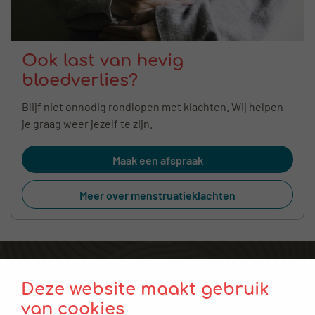
Ook last van hevig
bloedverlies?
Blijf niet onnodig rondlopen met klachten. Wij helpen
je graag weer jezelf te zijn.
Maak een afspraak
Meer over menstruatieklachten
Voor verwijzers
Deze website maakt gebruik
Plan een afspraak
van cookies