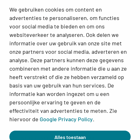
Contact
We gebruiken cookies om content en
Keuzehulp: Moet ik naar de gynaecoloog?
advertenties te personaliseren, om functies
voor social media te bieden en om ons
Infoplein
websiteverkeer te analyseren. Ook delen we
Veelgestelde vragen
informatie over uw gebruik van onze site met
onze partners voor social media, adverteren en
Alles voor jouw klachten rondom de vrouwelijke cyclus
analyse. Deze partners kunnen deze gegevens
combineren met andere informatie die u aan ze
Over Ellesie
heeft verstrekt of die ze hebben verzameld op
basis van uw gebruik van hun services. De
Werkwijze, ons team en meer
informatie kan worden ingezet om u een
persoonlijke ervaring te geven en de
Doorverwijzingen menopauze
x
effectiviteit van advertenties te meten. Zie
klachten
hiervoor de
Google Privacy Policy
.
Vanwege grote drukte nemen wij tijdelijk geen
© 2026 Ellesie
Alles toestaan
nieuwe doorverwijzingen aan voor